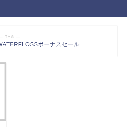
― TAG ―
L WATERFLOSSボーナスセール