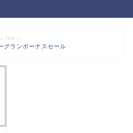
― TAG ―
ーグランボーナスセール