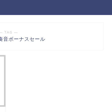
― TAG ―
奏音ボーナスセール