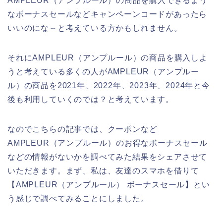
AMPLEUR（アンプルール）の商品を購入できるよう
なボーナスセールなどキャンペーンコードがあったら
いいのにな～と考えている方かもしれません。
それにAMPLEUR（アンプルール）の商品を購入しよ
うと考えている多くの人がAMPLEUR（アンプルー
ル）の商品を2021年、2022年、2023年、2024年と今
後も利用していくのでは？と考えています。
なのでこちらの記事では、クーポンなど
AMPLEUR（アンプルール）のお得なボーナスセール
などの情報がないかを調べてみた結果をシェアさせて
いただきます。まず、私は、友達のスマホを借りて
【AMPLEUR（アンプルール） ボーナスセール】とい
う感じで調べてみることにしました。