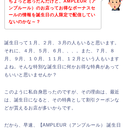
ちょっと思ったんだけど、AMPLEUR（ア
ンプルール）のお店ってお得なボーナスセ
ールの情報を誕生日の人限定で配信してい
ないのかな～？
誕生日って１月、２月、３月の人もいると思います。
それに、４月、５月、６月、、、。また、７月、８
月、９月、１０月、１１月、１２月という人もいます
よね。そんな特別な誕生日に何かお得な特典があって
もいいと思いませんか？
このように私自身思ったのですが、その理由は、最近
は、誕生日になると、その特典として割引クーポンな
どが貰えるお店が多いからです。
だから、早速、【AMPLEUR（アンプルール） 誕生日