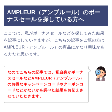
AMPLEUR（アンプルール）のボー
ナスセールを探している方へ
ここでは、私がボーナスセールなどを探してみた結果
を記事にしていきますが、こちらの記事をご覧の方は
AMPLEUR（アンプルール）の商品にかなり興味があ
る方だと思います。
なのでこちらの記事では、私自身がボーナ
スセールなどAMPLEUR（アンプルール）
のお得なキャンペーンコードやクーポンコ
ードなどがないかを調べた結果をお伝えさ
せていただきます。