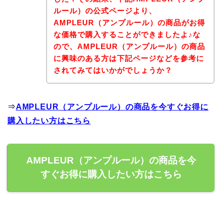
ルール）の公式ページより、
AMPLEUR（アンプルール）の商品がお得
な価格で購入することができましたよ♪な
ので、AMPLEUR（アンプルール）の商品
に興味のある方は下記ページなどを参考に
されてみてはいかがでしょうか？
⇒
AMPLEUR（アンプルール）の商品を今すぐお得に
購入したい方はこちら
AMPLEUR（アンプルール）の商品を今
すぐお得に購入したい方はこちら