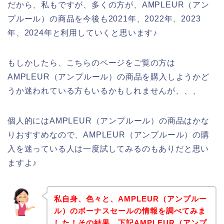
だから、私もですが、多くの方が、AMPLEUR（アン
プルール）の商品を今後も2021年、2022年、2023
年、2024年と利用していくと思います♪
もしかしたら、こちらのページをご覧の方は
AMPLEUR（アンプルール）の商品を購入しようかど
うか迷われている方もいるかもしれませんが、、、
個人的にはAMPLEUR（アンプルール）の商品はかな
りおすすめなので、AMPLEUR（アンプルール）の購
入を迷っている人は一度試してみるのもありだと思い
ますよ♪
私自身、色々と、AMPLEUR（アンプルー
ル）のボーナスセールの情報を調べてみま
した！その結果、下記AMPLEUR（アンプ