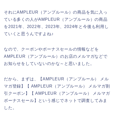
それにAMPLEUR（アンプルール）の商品を気に入っ
ている多くの人がAMPLEUR（アンプルール）の商品
を2021年、2022年、2023年、2024年と今後も利用し
ていくと思うんですよね♪
なので、クーポンやボーナスセールの情報などを
AMPLEUR（アンプルール）のお店のメルマガなどで
お知らせをしていないのかな～と思いました。
だから、まずは、【AMPLEUR（アンプルール） メル
マガ登録】【 AMPLEUR（アンプルール） メルマガ割
引クーポン】【 AMPLEUR（アンプルール） メルマガ
ボーナスセール】という感じでネットで調査してみま
した。