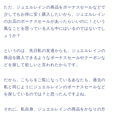
ただ、ジュエルレインの商品をボーナスセールなどで
少しでもお得に安く購入したいから、ジュエルレイン
のお店のボーナスセールがあったらいいのに！という
風なことを思っている人も中にはいるのではないでし
ょうか？
というのは、先日私の友達からも、ジュエルレインの
商品を購入できるようなボーナスセールやクーポンな
どを探して欲しいと言われたからです。
だから、こちらをご覧になっているあなたも、過去の
私と同じようにジュエルレインのボーナスセールなど
を探しているのでは？と思ったんですよね。
それに、私自身、ジュエルレインの商品をかなりの方