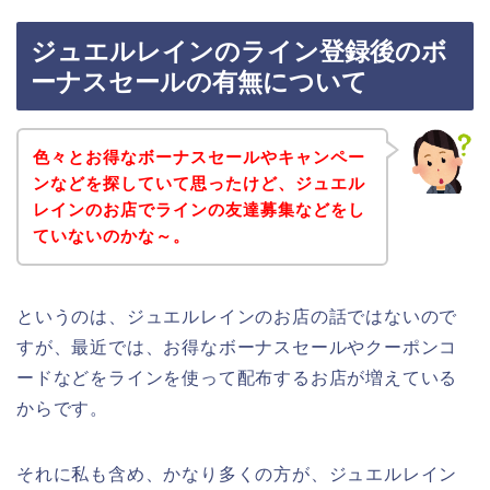
ジュエルレインのライン登録後のボ
ーナスセールの有無について
色々とお得なボーナスセールやキャンペー
ンなどを探していて思ったけど、ジュエル
レインのお店でラインの友達募集などをし
ていないのかな～。
というのは、ジュエルレインのお店の話ではないので
すが、最近では、お得なボーナスセールやクーポンコ
ードなどをラインを使って配布するお店が増えている
からです。
それに私も含め、かなり多くの方が、ジュエルレイン