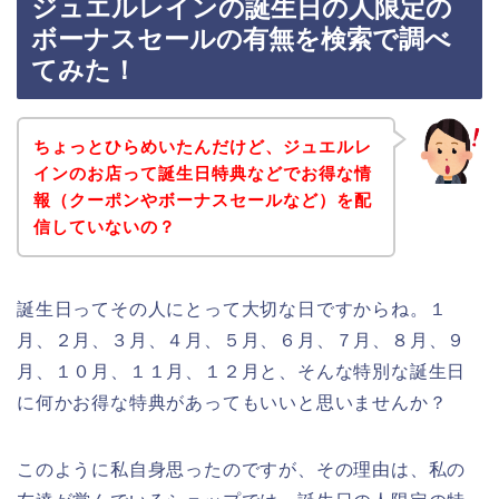
ジュエルレインの誕生日の人限定の
ボーナスセールの有無を検索で調べ
てみた！
ちょっとひらめいたんだけど、ジュエルレ
インのお店って誕生日特典などでお得な情
報（クーポンやボーナスセールなど）を配
信していないの？
誕生日ってその人にとって大切な日ですからね。１
月、２月、３月、４月、５月、６月、７月、８月、９
月、１０月、１１月、１２月と、そんな特別な誕生日
に何かお得な特典があってもいいと思いませんか？
このように私自身思ったのですが、その理由は、私の