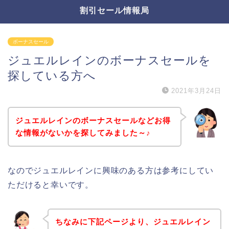
割引セール情報局
ボーナスセール
ジュエルレインのボーナスセールを
探している方へ
2021年3月24日
ジュエルレインのボーナスセールなどお得
な情報がないかを探してみました～♪
なのでジュエルレインに興味のある方は参考にしてい
ただけると幸いです。
ちなみに下記ページより、ジュエルレイン