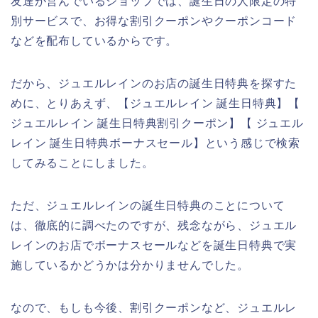
友達が営んでいるショップでは、誕生日の人限定の特
別サービスで、お得な割引クーポンやクーポンコード
などを配布しているからです。
だから、ジュエルレインのお店の誕生日特典を探すた
めに、とりあえず、【ジュエルレイン 誕生日特典】【
ジュエルレイン 誕生日特典割引クーポン】【 ジュエル
レイン 誕生日特典ボーナスセール】という感じで検索
してみることにしました。
ただ、ジュエルレインの誕生日特典のことについて
は、徹底的に調べたのですが、残念ながら、ジュエル
レインのお店でボーナスセールなどを誕生日特典で実
施しているかどうかは分かりませんでした。
なので、もしも今後、割引クーポンなど、ジュエルレ