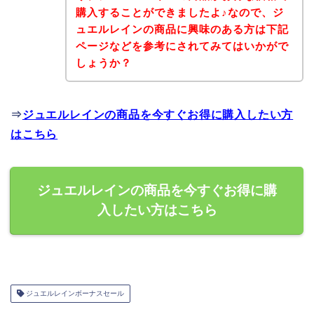
購入することができましたよ♪なので、ジ
ュエルレインの商品に興味のある方は下記
ページなどを参考にされてみてはいかがで
しょうか？
⇒
ジュエルレインの商品を今すぐお得に購入したい方
はこちら
ジュエルレインの商品を今すぐお得に購
入したい方はこちら
ジュエルレインボーナスセール