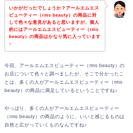
いかがだったでしょうか？アールエムエス
ビューティー（rms beauty）の商品に対
して色々な意見があると思いますが、個人
的にはアールエムエスビューティー（rms
beauty）の商品はかなり気に入っています
♪
今回、アールエムエスビューティー（rms beauty）の
お店について色々と調べましたが、そこで分かったこ
とは、多くの人がアールエムエスビューティー（rms
beauty）の商品に満足しているということですね♪
やっぱり、多くの人がアールエムエスビューティー
（rms beauty）の商品のように、いいと感じるものは
自然と広がっていくものなんですね♪