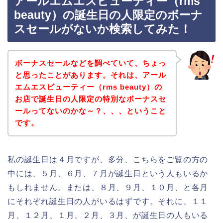
アールエムエスビューティー（rms
beauty）の誕生日の人限定のボーナ
スセールがないか検索してみた！
ボーナスセールなどを調べていて、ちょっ
と思ったことがあります。それは、アール
エムエスビューティー（rms beauty）の
お店で誕生日の人限定の特別なボーナスセ
ールってないのかな～？、、、ということ
です。
私の誕生日は４月ですが、多分、こちらをご覧の方の
中には、５月、６月、７月が誕生日という人もいるか
もしれません。または、８月、９月、１０月、と各月
にそれぞれ誕生日の人がいるはずです。それに、１１
月、１２月、１月、２月、３月、が誕生日の人もいる