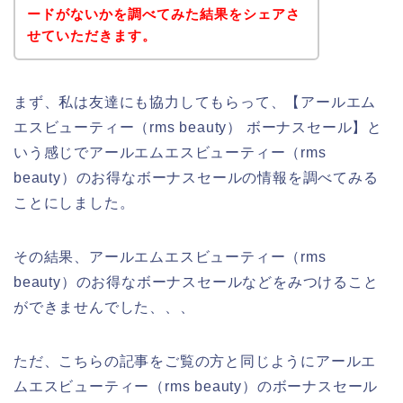
ードがないかを調べてみた結果をシェアさ
せていただきます。
まず、私は友達にも協力してもらって、【アールエム
エスビューティー（rms beauty） ボーナスセール】と
いう感じでアールエムエスビューティー（rms
beauty）のお得なボーナスセールの情報を調べてみる
ことにしました。
その結果、アールエムエスビューティー（rms
beauty）のお得なボーナスセールなどをみつけること
ができませんでした、、、
ただ、こちらの記事をご覧の方と同じようにアールエ
ムエスビューティー（rms beauty）のボーナスセール