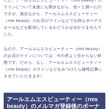
ただ、アールエムエスビューティー（rms beauty）の
ラインについて友達にも聞きながら、色々と調べたの
ですが、残念ながら、アールエムエスビューティー
（rms beauty）のお店がラインなどでお得なボーナス
セールなどを配信しているかどうかは分かりませんで
した。
なので、アールエムエスビューティー（rms beauty）
のお店のラインについては、今の所よく分からない状
態です。だから、もし、アールエムエスビューティー
（rms beauty）のラインなどをみつけたら随時記事に
させていただきます♪
アールエムエスビューティー（rms
beauty）のメルマガ登録後のボーナ