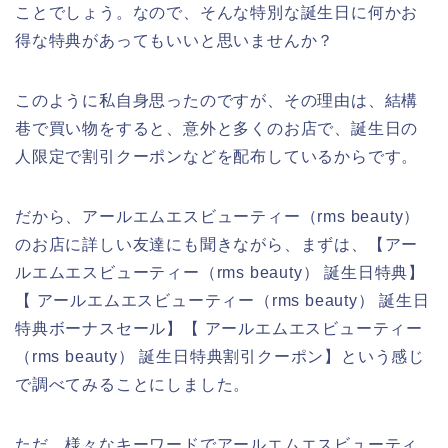
ことでしょう。なので、そんな特別な誕生日に何かお
得な特典があってもいいと思いませんか？
このように私自身思ったのですが、その理由は、結構
巷で買い物をすると、意外と多くのお店で、誕生日の
人限定で割引クーポンなどを配布しているからです。
だから、アールエムエスビューティー（rms beauty）
のお店に詳しい友達にも聞きながら、まずは、【アー
ルエムエスビューティー（rms beauty） 誕生日特典】
【 アールエムエスビューティー（rms beauty） 誕生日
特典ボーナスセール】【 アールエムエスビューティー
（rms beauty） 誕生日特典割引クーポン】という感じ
で調べてみることにしました。
ただ、様々なキーワードでアールエムエスビューティ