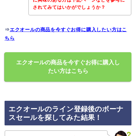
されてみてはいかがでしょうか？
⇒
エクオールの商品を今すぐお得に購入したい方はこ
ちら
エクオールの商品を今すぐお得に購入し
たい方はこちら
エクオールのライン登録後のボーナ
スセールを探してみた結果！