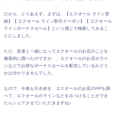
だから、とりあえず、まずは、【エクオール ライン登
録】【 エクオール ライン割引クーポン】【 エクオール
ラインボーナスセール】という感じで検索してみるこ
とにしました。
ただ、友達と一緒になってエクオールのお店のことを
徹底的に調べたのですが、、エクオールのお店がライ
ンなどでお得なボーナスセールを配信しているかどう
かは分かりませんでした。
なので、今後も引き続き、エクオールのお店のHPを調
べて、エクオールのラインなどをみつけることができ
たらシェアさせていただきますね♪