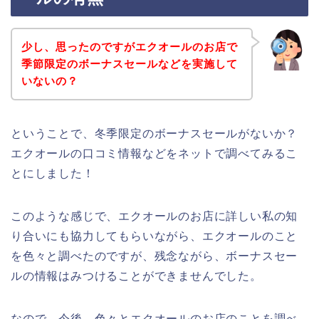
少し、思ったのですがエクオールのお店で
季節限定のボーナスセールなどを実施して
いないの？
ということで、冬季限定のボーナスセールがないか？
エクオールの口コミ情報などをネットで調べてみるこ
とにしました！
このような感じで、エクオールのお店に詳しい私の知
り合いにも協力してもらいながら、エクオールのこと
を色々と調べたのですが、残念ながら、ボーナスセー
ルの情報はみつけることができませんでした。
なので、今後、色々とエクオールのお店のことを調べ