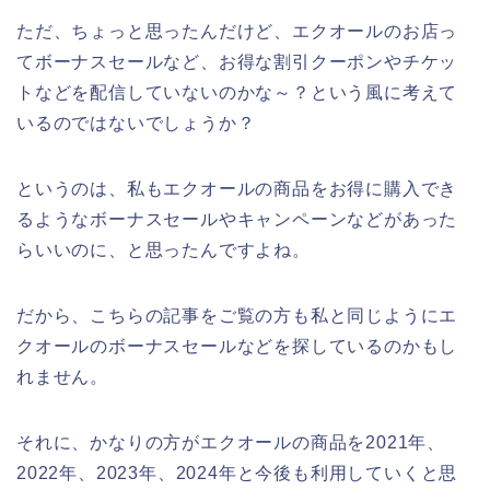
ただ、ちょっと思ったんだけど、エクオールのお店っ
てボーナスセールなど、お得な割引クーポンやチケッ
トなどを配信していないのかな～？という風に考えて
いるのではないでしょうか？
というのは、私もエクオールの商品をお得に購入でき
るようなボーナスセールやキャンペーンなどがあった
らいいのに、と思ったんですよね。
だから、こちらの記事をご覧の方も私と同じようにエ
クオールのボーナスセールなどを探しているのかもし
れません。
それに、かなりの方がエクオールの商品を2021年、
2022年、2023年、2024年と今後も利用していくと思