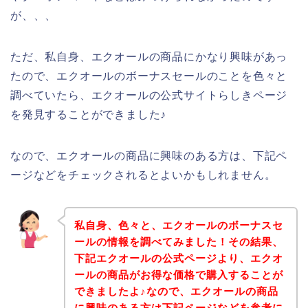
が、、、
ただ、私自身、エクオールの商品にかなり興味があっ
たので、エクオールのボーナスセールのことを色々と
調べていたら、エクオールの公式サイトらしきページ
を発見することができました♪
なので、エクオールの商品に興味のある方は、下記ペ
ージなどをチェックされるとよいかもしれません。
私自身、色々と、エクオールのボーナスセ
ールの情報を調べてみました！その結果、
下記エクオールの公式ページより、エクオ
ールの商品がお得な価格で購入することが
できましたよ♪なので、エクオールの商品
に興味のある方は下記ページなどを参考に