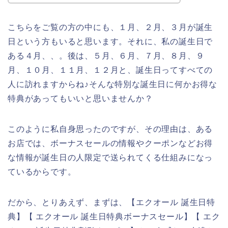
こちらをご覧の方の中にも、１月、２月、３月が誕生
日という方もいると思います。それに、私の誕生日で
ある４月、、。後は、５月、６月、７月、８月、９
月、１０月、１１月、１２月と、誕生日ってすべての
人に訪れますからね♪そんな特別な誕生日に何かお得な
特典があってもいいと思いませんか？
このように私自身思ったのですが、その理由は、ある
お店では、ボーナスセールの情報やクーポンなどお得
な情報が誕生日の人限定で送られてくる仕組みになっ
ているからです。
だから、とりあえず、まずは、【エクオール 誕生日特
典】【 エクオール 誕生日特典ボーナスセール】【 エク