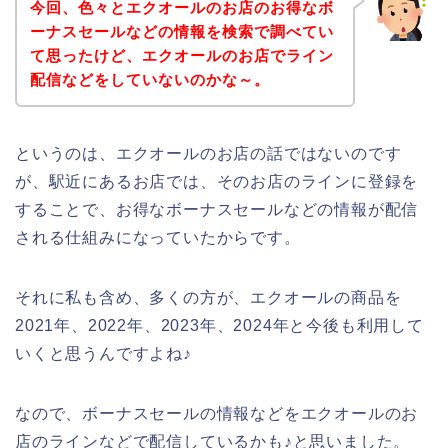
今回、色々とエクオールのお店のお得なボ
ーナスセールなどの情報を検索で調べてい
て思ったけど、エクオールのお店でライン
配信などをしていないのかな～。
というのは、エクオールのお店の話ではないのです
が、駅近にあるお店では、そのお店のラインに登録を
することで、お得なボーナスセールなどの情報が配信
される仕組みになっていたからです。
それに私も含め、多くの方が、エクオールの商品を
2021年、2022年、2023年、2024年と今後も利用して
いくと思うんですよね♪
なので、ボーナスセールの情報などをエクオールのお
店のラインなどで配信しているかも♪と思いました。