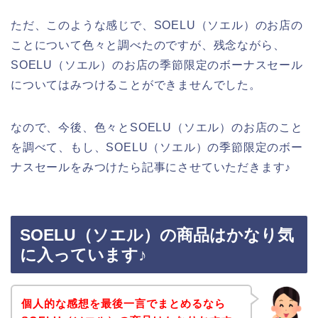
ただ、このような感じで、SOELU（ソエル）のお店の
ことについて色々と調べたのですが、残念ながら、
SOELU（ソエル）のお店の季節限定のボーナスセール
についてはみつけることができませんでした。
なので、今後、色々とSOELU（ソエル）のお店のこと
を調べて、もし、SOELU（ソエル）の季節限定のボー
ナスセールをみつけたら記事にさせていただきます♪
SOELU（ソエル）の商品はかなり気
に入っています♪
個人的な感想を最後一言でまとめるなら