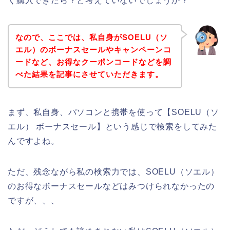
く購入できたら？と考えていないでしょうか？
なので、ここでは、私自身がSOELU（ソ
エル）のボーナスセールやキャンペーンコ
ードなど、お得なクーポンコードなどを調
べた結果を記事にさせていただきます。
まず、私自身、パソコンと携帯を使って【SOELU（ソ
エル） ボーナスセール】という感じで検索をしてみた
んですよね。
ただ、残念ながら私の検索力では、SOELU（ソエル）
のお得なボーナスセールなどはみつけられなかったの
ですが、、、