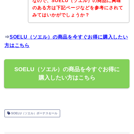
なので、SOELU（ソエル）の商品に興味
のある方は下記ページなどを参考にされて
みてはいかがでしょうか？
⇒
SOELU（ソエル）の商品を今すぐお得に購入したい
方はこちら
SOELU（ソエル）の商品を今すぐお得に
購入したい方はこちら
SOELU（ソエル）ボーナスセール