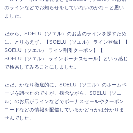
のラインなどでお知らせをしていないのかな～と思い
ました。
だから、SOELU（ソエル）のお店のラインを探すため
に、とりあえず、【SOELU（ソエル） ライン登録】【
SOELU（ソエル） ライン割引クーポン】【
SOELU（ソエル） ラインボーナスセール】という感じ
で検索してみることにしました。
ただ、かなり徹底的に、SOELU（ソエル）のホームペ
ージを調べたのですが、残念ながら、SOELU（ソエ
ル）のお店がラインなどでボーナスセールやクーポン
コードなどの情報を配信しているかどうかは分かりま
せんでした。