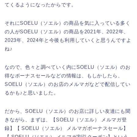
てくるようになったからです。
それにSOELU（ソエル）の商品を気に入っている多く
の人がSOELU（ソエル）の商品を2021年、2022年、
2023年、2024年と今後も利用していくと思うんですよ
ね♪
なので、色々と調べていく内にSOELU（ソエル）のお
得なボーナスセールなどの情報は、もしかしたら、
SOELU（ソエル）のお店のメルマガなどで配信してい
るかも♪と思いました。
だから、SOELU（ソエル）のお店に詳しい友達にも聞
きながら、まずは、【SOELU（ソエル） メルマガ登
録】【 SOELU（ソエル） メルマガボーナスセール】
【 SOELU（ソエル） メルマガ割引クーポン】という