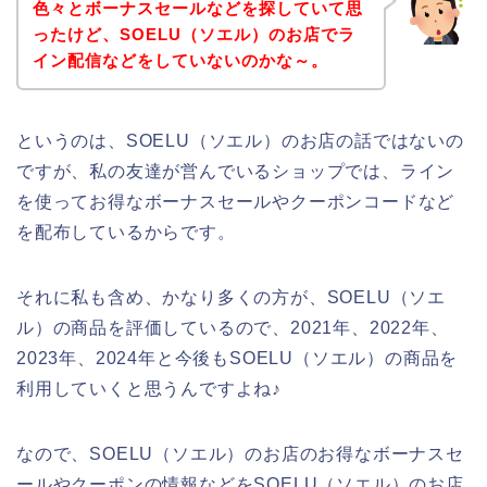
色々とボーナスセールなどを探していて思
ったけど、SOELU（ソエル）のお店でラ
イン配信などをしていないのかな～。
というのは、SOELU（ソエル）のお店の話ではないの
ですが、私の友達が営んでいるショップでは、ライン
を使ってお得なボーナスセールやクーポンコードなど
を配布しているからです。
それに私も含め、かなり多くの方が、SOELU（ソエ
ル）の商品を評価しているので、2021年、2022年、
2023年、2024年と今後もSOELU（ソエル）の商品を
利用していくと思うんですよね♪
なので、SOELU（ソエル）のお店のお得なボーナスセ
ールやクーポンの情報などをSOELU（ソエル）のお店