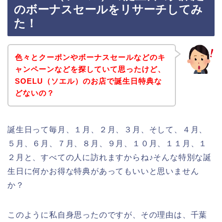
のボーナスセールをリサーチしてみ
た！
色々とクーポンやボーナスセールなどのキ
ャンペーンなどを探していて思ったけど、
SOELU（ソエル）のお店で誕生日特典な
どないの？
誕生日って毎月、１月、２月、３月、そして、４月、
５月、６月、７月、８月、９月、１０月、１１月、１
２月と、すべての人に訪れますからね♪そんな特別な誕
生日に何かお得な特典があってもいいと思いません
か？
このように私自身思ったのですが、その理由は、千葉